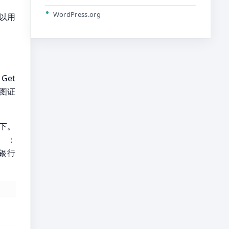
WordPress.org
以用
Get
图证
下。
：
提交银行