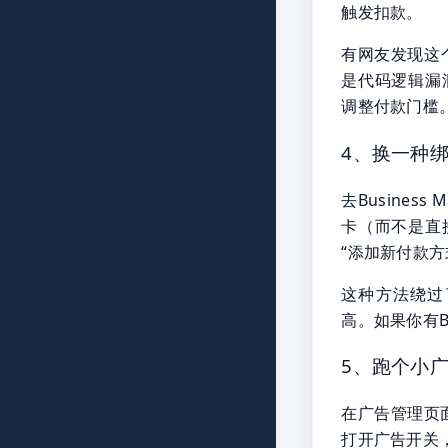
触发扣款。
有网友发现这个
是代码逻辑漏
调整付款门槛
4、换一种
去Busines
卡（而不是直
“添加新付款
这种方法绕过
高。如果你有Bu
5、跑个小广
在广告管理页
打开广告开关