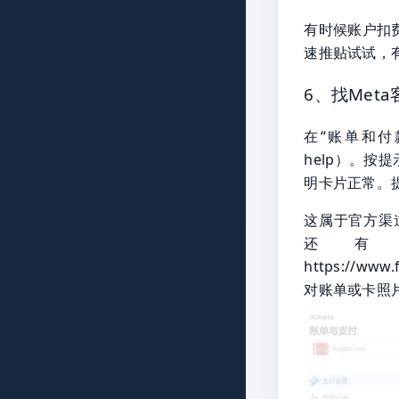
有时候账户扣
速推贴试试，
6、找Met
在“账单和付款
help）。
明卡片正常。
这属于官方渠
还有
https://ww
对账单或卡照