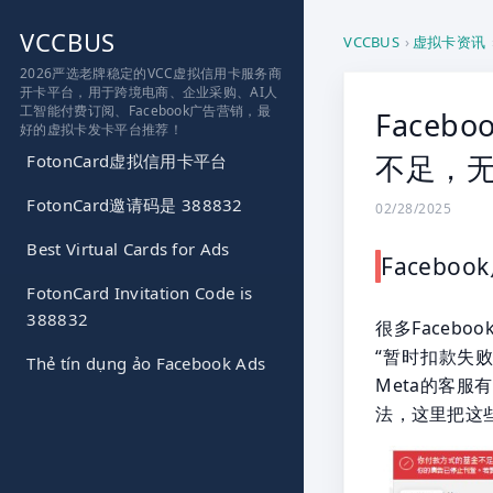
跳
VCCBUS
到
VCCBUS
›
虚拟卡资讯
内
2026严选老牌稳定的VCC虚拟信用卡服务商
开卡平台，用于跨境电商、企业采购、AI人
容
工智能付费订阅、Facebook广告营销，最
Faceb
好的虚拟卡发卡平台推荐！
不足，无
FotonCard虚拟信用卡平台
FotonCard邀请码是 388832
02/28/2025
Best Virtual Cards for Ads
Faceb
FotonCard Invitation Code is
388832
很多Facebo
“暂时扣款失
Thẻ tín dụng ảo Facebook Ads
Meta的客
法，这里把这