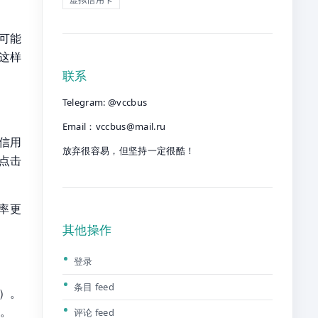
测可能
这样
联系
Telegram: @vccbus
Email：
vccbus@mail.ru
张信用
放弃很容易，但坚持一定很酷！
点击
率更
其他操作
登录
条目 feed
）。
失。
评论 feed