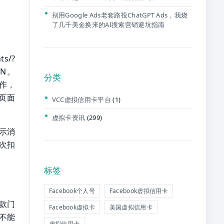
别用Google Ads老套路投ChatGPT Ads，我烧
了几千美金换来的AI搜索营销避坑指南
s/?
ON。
分类
作，
理页面
VCC虚拟信用卡平台
(1)
虚拟卡资讯
(299)
提示消
次扣
标签
Facebook个人号
Facebook虚拟信用卡
付款门
Facebook虚拟卡
美国虚拟信用卡
不能
虚拟信用卡