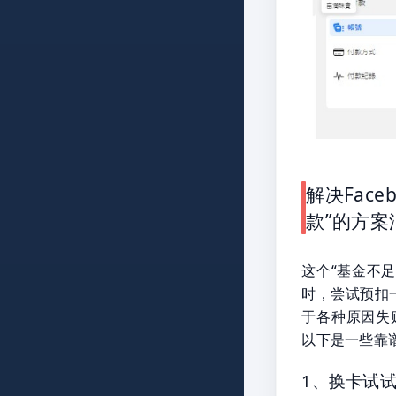
解决Fac
款”的方案
这个“基金不足
时，尝试预扣
于各种原因失
以下是一些靠
1、换卡试