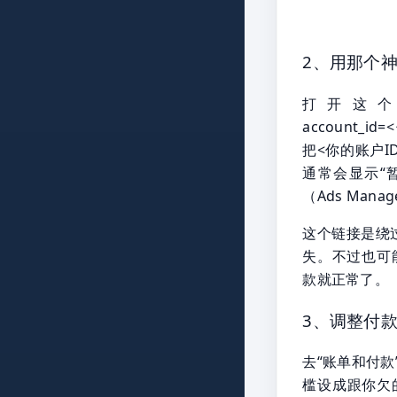
2、用那个神
打开这个链接：ht
account_id
把<你的账户
通常会显示“暂
（Ads Man
这个链接是绕过
失。不过也可
款就正常了。
3、调整付款门
去“账单和付款
槛设成跟你欠