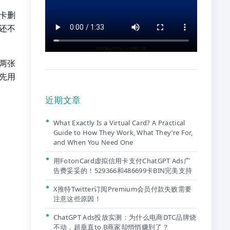
的卡删
还不
了两张
先用
近期文章
What Exactly Is a Virtual Card? A Practical
Guide to How They Work, What They’re For,
and When You Need One
用FotonCard虚拟信用卡支付ChatGPT Ads广
告费妥妥的！529366和486699卡BIN完美支持
X推特Twitter订阅Premium会员付款失败需要
注意这些原因！
ChatGPT Ads投放实测：为什么电商DTC品牌烧
不动，超垂直to B商家却悄悄赚到了？