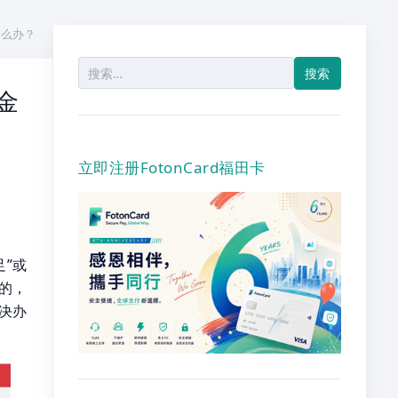
怎么办？
搜
索：
基金
立即注册FotonCard福田卡
足”或
的，
决办