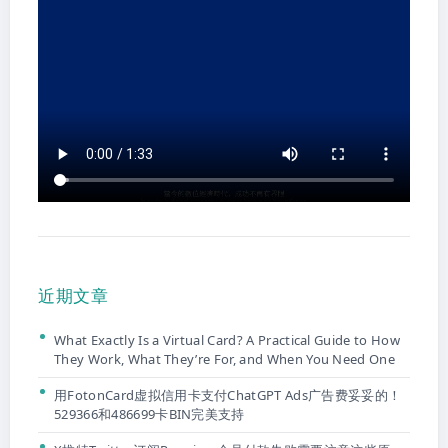
近期文章
What Exactly Is a Virtual Card? A Practical Guide to How
They Work, What They’re For, and When You Need One
用FotonCard虚拟信用卡支付ChatGPT Ads广告费妥妥的！
529366和486699卡BIN完美支持