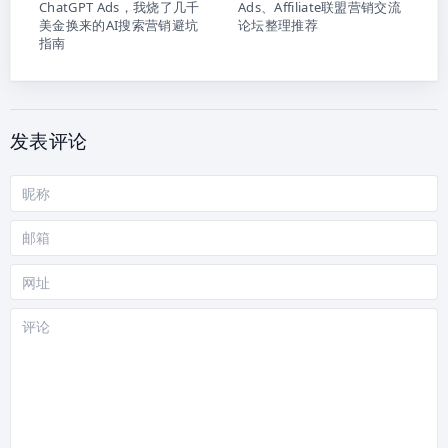
ChatGPT Ads，我烧了几千
Ads、Affiliate联盟营销交流
美金换来的AI搜索营销避坑
论坛整理推荐
指南
发表评论
昵
称
邮
箱
网
站
评
论