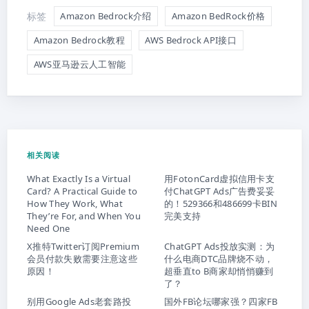
标签
Amazon Bedrock介绍
Amazon BedRock价格
Amazon Bedrock教程
AWS Bedrock API接口
AWS亚马逊云人工智能
相关阅读
What Exactly Is a Virtual
用FotonCard虚拟信用卡支
Card? A Practical Guide to
付ChatGPT Ads广告费妥妥
How They Work, What
的！529366和486699卡BIN
They’re For, and When You
完美支持
Need One
X推特Twitter订阅Premium
ChatGPT Ads投放实测：为
会员付款失败需要注意这些
什么电商DTC品牌烧不动，
原因！
超垂直to B商家却悄悄赚到
了？
别用Google Ads老套路投
国外FB论坛哪家强？四家FB