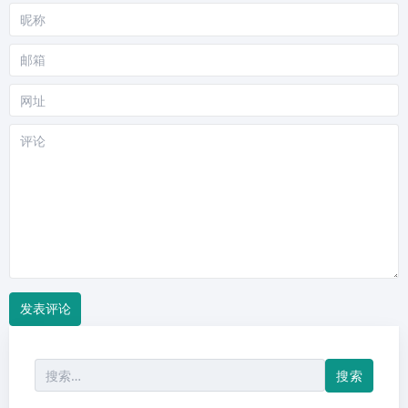
昵
称
邮
箱
网
站
评
论
搜
索：