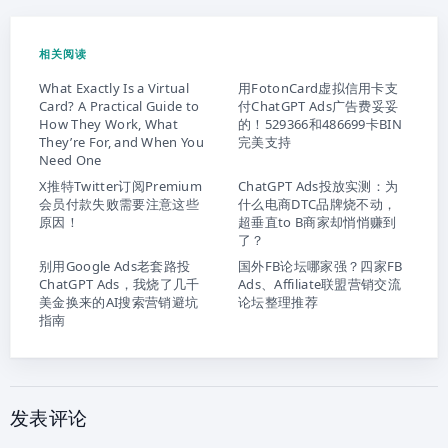
相关阅读
What Exactly Is a Virtual
用FotonCard虚拟信用卡支
Card? A Practical Guide to
付ChatGPT Ads广告费妥妥
How They Work, What
的！529366和486699卡BIN
They’re For, and When You
完美支持
Need One
X推特Twitter订阅Premium
ChatGPT Ads投放实测：为
会员付款失败需要注意这些
什么电商DTC品牌烧不动，
原因！
超垂直to B商家却悄悄赚到
了？
别用Google Ads老套路投
国外FB论坛哪家强？四家FB
ChatGPT Ads，我烧了几千
Ads、Affiliate联盟营销交流
美金换来的AI搜索营销避坑
论坛整理推荐
指南
发表评论