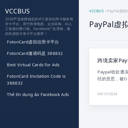
跳
VCCBUS
到
VCCBUS
›
PayPal虚
内
2026严选老牌稳定的VCC虚拟信用卡服务商
PayPal
开卡平台，用于跨境电商、企业采购、AI人
容
工智能付费订阅、Facebook广告营销，最
好的虚拟卡发卡平台推荐！
FotonCard虚拟信用卡平台
FotonCard邀请码是 388832
跨境卖家Pay
Best Virtual Cards for Ads
Paypal收款
FotonCard Invitation Code is
结的意思，被O
388832
08/13/2024
Thẻ tín dụng ảo Facebook Ads