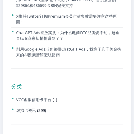
529366和486699卡BIN完美支持
X推特Twitter订阅Premium会员付款失败需要注意这些原
因！
ChatGPT Ads投放实测：为什么电商DTC品牌烧不动，超垂
直to B商家却悄悄赚到了？
别用Google Ads老套路投ChatGPT Ads，我烧了几千美金换
来的AI搜索营销避坑指南
分类
VCC虚拟信用卡平台
(1)
虚拟卡资讯
(299)