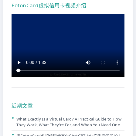
FotonCard虚拟信用卡视频介绍
近期文章
What Exactly Is a Virtual Card? A Practical Guide to How
They Work, What They’re For, and When You Need One
用FotonCard虚拟信用卡支付ChatGPT Ads广告费妥妥的！