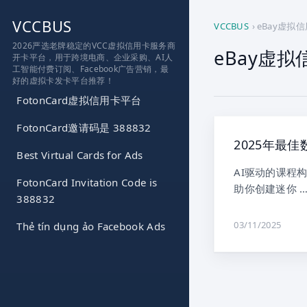
跳
VCCBUS
到
VCCBUS
›
eBay虚拟
内
2026严选老牌稳定的VCC虚拟信用卡服务商
eBay虚拟
开卡平台，用于跨境电商、企业采购、AI人
容
工智能付费订阅、Facebook广告营销，最
好的虚拟卡发卡平台推荐！
FotonCard虚拟信用卡平台
FotonCard邀请码是 388832
2025年最
Best Virtual Cards for Ads
AI驱动的课程构
FotonCard Invitation Code is
助你创建迷你 
388832
03/11/2025
Thẻ tín dụng ảo Facebook Ads