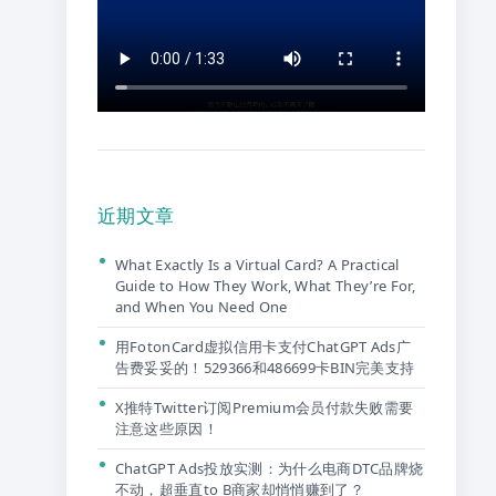
近期文章
What Exactly Is a Virtual Card? A Practical
Guide to How They Work, What They’re For,
and When You Need One
用FotonCard虚拟信用卡支付ChatGPT Ads广
告费妥妥的！529366和486699卡BIN完美支持
X推特Twitter订阅Premium会员付款失败需要
注意这些原因！
ChatGPT Ads投放实测：为什么电商DTC品牌烧
不动，超垂直to B商家却悄悄赚到了？