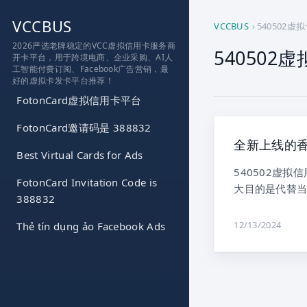
跳
VCCBUS
到
VCCBUS
›
540502虚
内
2026严选老牌稳定的VCC虚拟信用卡服务商
540502
开卡平台，用于跨境电商、企业采购、AI人
容
工智能付费订阅、Facebook广告营销，最
好的虚拟卡发卡平台推荐！
FotonCard虚拟信用卡平台
FotonCard邀请码是 388832
全新上线的香
Best Virtual Cards for Ads
540502虚
FotonCard Invitation Code is
大目的是代替当
388832
12/13/2024
Thẻ tín dụng ảo Facebook Ads