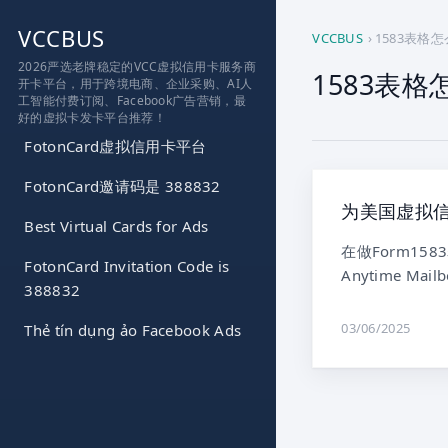
跳
VCCBUS
到
VCCBUS
›
1583表格
内
2026严选老牌稳定的VCC虚拟信用卡服务商
1583表格
开卡平台，用于跨境电商、企业采购、AI人
容
工智能付费订阅、Facebook广告营销，最
好的虚拟卡发卡平台推荐！
FotonCard虚拟信用卡平台
FotonCard邀请码是 388832
为美国虚拟信
Best Virtual Cards for Ads
在做Form1
FotonCard Invitation Code is
Anytime Mai
388832
03/06/2025
Thẻ tín dụng ảo Facebook Ads