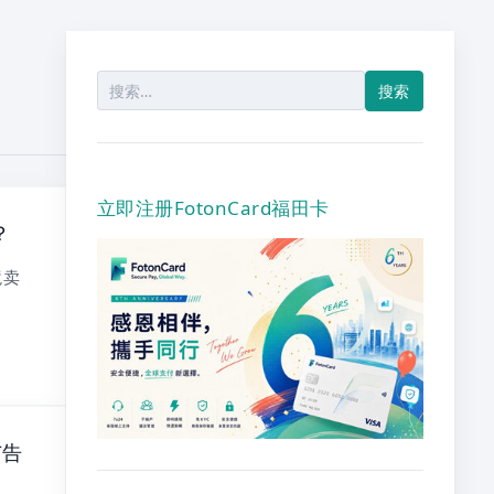
搜
索：
立即注册FotonCard福田卡
？
境卖
广告