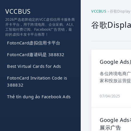
跳
VCCBUS
到
VCCBUS
›
谷歌Displa
内
2026严选老牌稳定的VCC虚拟信用卡服务商
谷歌Displ
开卡平台，用于跨境电商、企业采购、AI人
容
工智能付费订阅、Facebook广告营销，最
好的虚拟卡发卡平台推荐！
FotonCard虚拟信用卡平台
FotonCard邀请码是 388832
Google
Best Virtual Cards for Ads
各位跨境电商广
FotonCard Invitation Code is
家和投放运营提
388832
07/04/2025
Thẻ tín dụng ảo Facebook Ads
Google 
展示广告