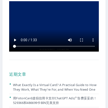
近期文章
What Exactly Is a Virtual Card? A Practical Guide to How
They Work, What They’re For, and When You Need One
用FotonCard虚拟信用卡支付ChatGPT Ads广告费妥妥的！
529366和486699卡BIN完美支持