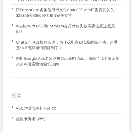
用FotonCard虚拟信用卡支付ChatGPT Ads广告费妥妥的！
529366和486699卡BIN完美支持
X推特Twitter订阅Premium会员付款失败需要注意这些原
因！
ChatGPT Ads投放实测：为什么电商DTC品牌烧不动，超垂
直to B商家却悄悄赚到了？
别用Google Ads老套路投ChatGPT Ads，我烧了几千美金换
来的AI搜索营销避坑指南
分类
VCC虚拟信用卡平台
(1)
虚拟卡资讯
(299)