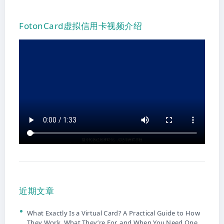
FotonCard虚拟信用卡视频介绍
近期文章
What Exactly Is a Virtual Card? A Practical Guide to How
They Work, What They’re For, and When You Need One