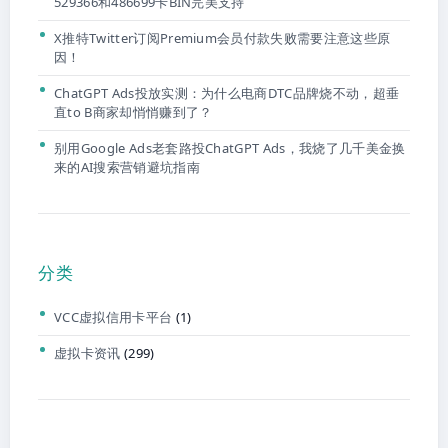
529366和486699卡BIN完美支持
X推特Twitter订阅Premium会员付款失败需要注意这些原
因！
ChatGPT Ads投放实测：为什么电商DTC品牌烧不动，超垂
直to B商家却悄悄赚到了？
别用Google Ads老套路投ChatGPT Ads，我烧了几千美金换
来的AI搜索营销避坑指南
分类
VCC虚拟信用卡平台
(1)
虚拟卡资讯
(299)