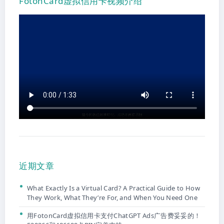
FotonCard虚拟信用卡视频介绍
近期文章
What Exactly Is a Virtual Card? A Practical Guide to How
They Work, What They’re For, and When You Need One
用FotonCard虚拟信用卡支付ChatGPT Ads广告费妥妥的！