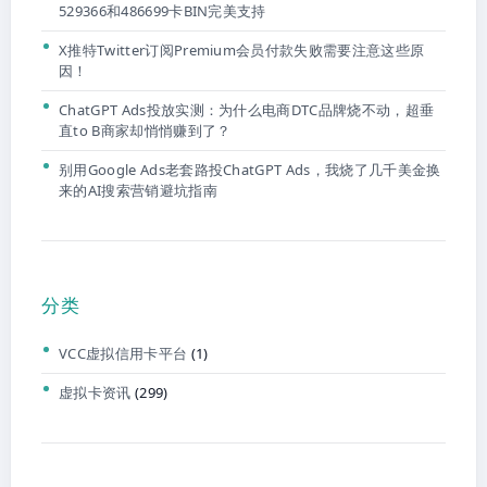
529366和486699卡BIN完美支持
X推特Twitter订阅Premium会员付款失败需要注意这些原
因！
ChatGPT Ads投放实测：为什么电商DTC品牌烧不动，超垂
直to B商家却悄悄赚到了？
别用Google Ads老套路投ChatGPT Ads，我烧了几千美金换
来的AI搜索营销避坑指南
分类
VCC虚拟信用卡平台
(1)
虚拟卡资讯
(299)