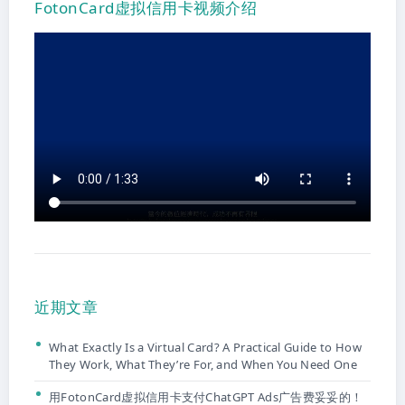
FotonCard虚拟信用卡视频介绍
近期文章
What Exactly Is a Virtual Card? A Practical Guide to How
They Work, What They’re For, and When You Need One
用FotonCard虚拟信用卡支付ChatGPT Ads广告费妥妥的！